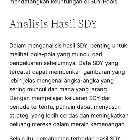
mendatangkan keuntungan di SDY Pools.
Analisis Hasil SDY
Dalam menganalisis hasil SDY, penting untuk
melihat pola-pola yang muncul dari
pengeluaran sebelumnya. Data SDY yang
tercatat dapat memberikan gambaran yang
lebih jelas mengenai angka-angka yang
sering muncul dan mana yang jarang.
Dengan mempelajari keluaran SDY dari
periode tertentu, pemain dapat menyusun
strategi yang lebih cerdas dan meningkatkan
peluang mereka dalam meraih kemenangan.
Selain itu, pemahaman terhadap hasil SDY