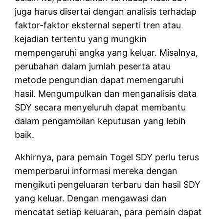
juga harus disertai dengan analisis terhadap
faktor-faktor eksternal seperti tren atau
kejadian tertentu yang mungkin
mempengaruhi angka yang keluar. Misalnya,
perubahan dalam jumlah peserta atau
metode pengundian dapat memengaruhi
hasil. Mengumpulkan dan menganalisis data
SDY secara menyeluruh dapat membantu
dalam pengambilan keputusan yang lebih
baik.
Akhirnya, para pemain Togel SDY perlu terus
memperbarui informasi mereka dengan
mengikuti pengeluaran terbaru dan hasil SDY
yang keluar. Dengan mengawasi dan
mencatat setiap keluaran, para pemain dapat