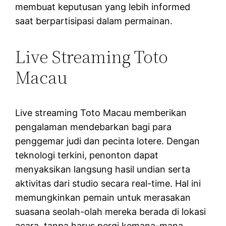
membuat keputusan yang lebih informed
saat berpartisipasi dalam permainan.
Live Streaming Toto
Macau
Live streaming Toto Macau memberikan
pengalaman mendebarkan bagi para
penggemar judi dan pecinta lotere. Dengan
teknologi terkini, penonton dapat
menyaksikan langsung hasil undian serta
aktivitas dari studio secara real-time. Hal ini
memungkinkan pemain untuk merasakan
suasana seolah-olah mereka berada di lokasi
acara, tanpa harus pergi kemana-mana.