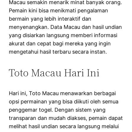
Macau semakin menarik minat banyak orang.
Pemain kini bisa menikmati pengalaman
bermain yang lebih interaktif dan
menyenangkan. Data Macau dan hasil undian
yang disiarkan langsung memberi informasi
akurat dan cepat bagi mereka yang ingin
mengetahui hasil terbaru secara instan.
Toto Macau Hari Ini
Hari ini, Toto Macau menawarkan berbagai
opsi permainan yang bisa diikuti oleh semua
penggemar togel. Dengan sistem yang
transparan dan mudah diakses, pemain dapat
melihat hasil undian secara langsung melalui