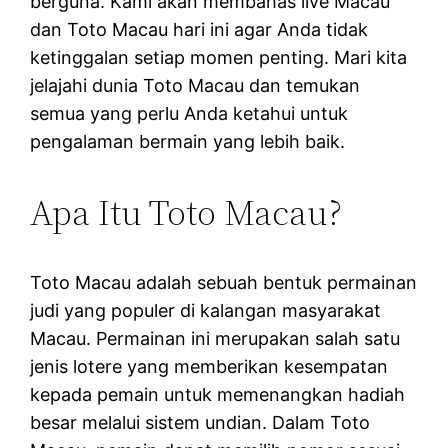
berguna. Kami akan membahas live Macau
dan Toto Macau hari ini agar Anda tidak
ketinggalan setiap momen penting. Mari kita
jelajahi dunia Toto Macau dan temukan
semua yang perlu Anda ketahui untuk
pengalaman bermain yang lebih baik.
Apa Itu Toto Macau?
Toto Macau adalah sebuah bentuk permainan
judi yang populer di kalangan masyarakat
Macau. Permainan ini merupakan salah satu
jenis lotere yang memberikan kesempatan
kepada pemain untuk memenangkan hadiah
besar melalui sistem undian. Dalam Toto