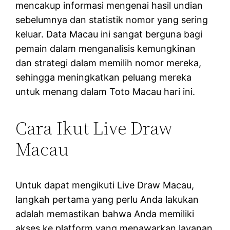
mencakup informasi mengenai hasil undian
sebelumnya dan statistik nomor yang sering
keluar. Data Macau ini sangat berguna bagi
pemain dalam menganalisis kemungkinan
dan strategi dalam memilih nomor mereka,
sehingga meningkatkan peluang mereka
untuk menang dalam Toto Macau hari ini.
Cara Ikut Live Draw
Macau
Untuk dapat mengikuti Live Draw Macau,
langkah pertama yang perlu Anda lakukan
adalah memastikan bahwa Anda memiliki
akses ke platform yang menawarkan layanan