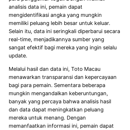
analisis data ini, pemain dapat
mengidentifikasi angka yang mungkin
memiliki peluang lebih besar untuk keluar.
Selain itu, data ini seringkali diperbarui secara
real-time, menjadikannya sumber yang
sangat efektif bagi mereka yang ingin selalu
update.
Melalui hasil dan data ini, Toto Macau
menawarkan transparansi dan kepercayaan
bagi para pemain. Sementara beberapa
mungkin mengandalkan keberuntungan,
banyak yang percaya bahwa analisis hasil
dan data dapat meningkatkan peluang
mereka untuk menang. Dengan
memanfaatkan informasi ini, pemain dapat