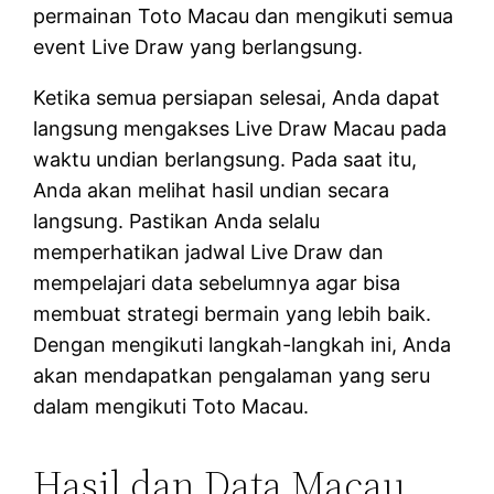
permainan Toto Macau dan mengikuti semua
event Live Draw yang berlangsung.
Ketika semua persiapan selesai, Anda dapat
langsung mengakses Live Draw Macau pada
waktu undian berlangsung. Pada saat itu,
Anda akan melihat hasil undian secara
langsung. Pastikan Anda selalu
memperhatikan jadwal Live Draw dan
mempelajari data sebelumnya agar bisa
membuat strategi bermain yang lebih baik.
Dengan mengikuti langkah-langkah ini, Anda
akan mendapatkan pengalaman yang seru
dalam mengikuti Toto Macau.
Hasil dan Data Macau