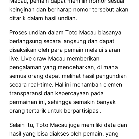
Macau, pemain dapat memilih nomor sesuai
keinginan dan berharap nomor tersebut akan
ditarik dalam hasil undian.
Proses undian dalam Toto Macau biasanya
berlangsung secara langsung dan dapat
disaksikan oleh para pemain melalui siaran
live. Live draw Macau memberikan
pengalaman yang mendebarkan, di mana
semua orang dapat melihat hasil pengundian
secara real-time. Hal ini menambah elemen
transparansi dan kepercayaan pada
permainan ini, sehingga semakin banyak
orang tertarik untuk berpartisipasi.
Selain itu, Toto Macau juga memiliki data dan
hasil yang bisa diakses oleh pemain, yang