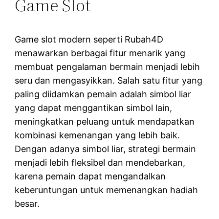
Game Slot
Game slot modern seperti Rubah4D
menawarkan berbagai fitur menarik yang
membuat pengalaman bermain menjadi lebih
seru dan mengasyikkan. Salah satu fitur yang
paling diidamkan pemain adalah simbol liar
yang dapat menggantikan simbol lain,
meningkatkan peluang untuk mendapatkan
kombinasi kemenangan yang lebih baik.
Dengan adanya simbol liar, strategi bermain
menjadi lebih fleksibel dan mendebarkan,
karena pemain dapat mengandalkan
keberuntungan untuk memenangkan hadiah
besar.