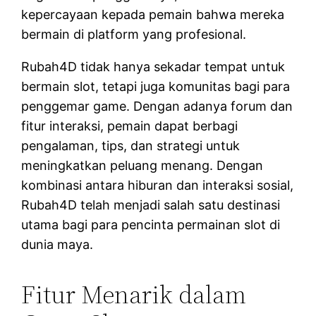
kepercayaan kepada pemain bahwa mereka
bermain di platform yang profesional.
Rubah4D tidak hanya sekadar tempat untuk
bermain slot, tetapi juga komunitas bagi para
penggemar game. Dengan adanya forum dan
fitur interaksi, pemain dapat berbagi
pengalaman, tips, dan strategi untuk
meningkatkan peluang menang. Dengan
kombinasi antara hiburan dan interaksi sosial,
Rubah4D telah menjadi salah satu destinasi
utama bagi para pencinta permainan slot di
dunia maya.
Fitur Menarik dalam