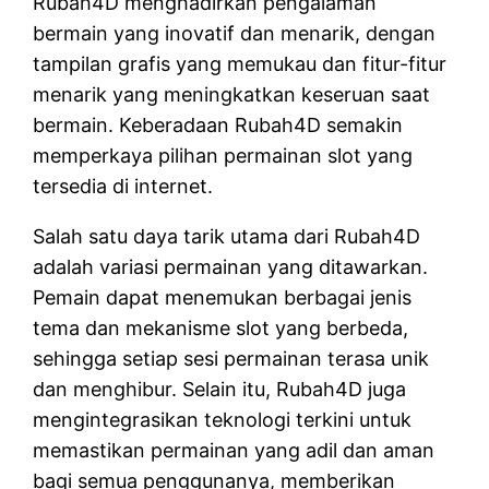
Rubah4D menghadirkan pengalaman
bermain yang inovatif dan menarik, dengan
tampilan grafis yang memukau dan fitur-fitur
menarik yang meningkatkan keseruan saat
bermain. Keberadaan Rubah4D semakin
memperkaya pilihan permainan slot yang
tersedia di internet.
Salah satu daya tarik utama dari Rubah4D
adalah variasi permainan yang ditawarkan.
Pemain dapat menemukan berbagai jenis
tema dan mekanisme slot yang berbeda,
sehingga setiap sesi permainan terasa unik
dan menghibur. Selain itu, Rubah4D juga
mengintegrasikan teknologi terkini untuk
memastikan permainan yang adil dan aman
bagi semua penggunanya, memberikan