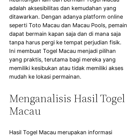
adalah aksesibilitas dan kemudahan yang
ditawarkan. Dengan adanya platform online
seperti Toto Macau dan Macau Pools, pemain
dapat bermain kapan saja dan di mana saja
tanpa harus pergi ke tempat perjudian fisik.
Ini membuat Togel Macau menjadi pilihan
yang praktis, terutama bagi mereka yang
memiliki kesibukan atau tidak memiliki akses
mudah ke lokasi permainan.
Menganalisis Hasil Togel
Macau
Hasil Togel Macau merupakan informasi