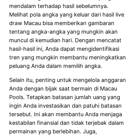
mendalam terhadap hasil sebelumnya.
Melihat pola angka yang keluar dari hasil live
draw Macau bisa memberikan gambaran
tentang angka-angka yang mungkin akan
muncul di kemudian hari. Dengan mencatat
hasil-hasil ini, Anda dapat mengidentifikasi
tren yang mungkin membantu meningkatkan
peluang Anda dalam memilih angka.
Selain itu, penting untuk mengelola anggaran
Anda dengan bijak saat bermain di Macau
Pools. Tetapkan batasan jumlah uang yang
ingin Anda investasikan dan patuhi batasan
tersebut. Ini akan membantu Anda menjaga
kestabilan finansial dan tidak terjebak dalam
permainan yang berlebihan. Juga,