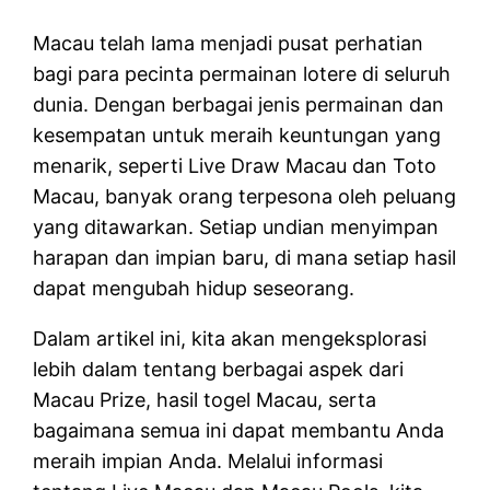
Macau telah lama menjadi pusat perhatian
bagi para pecinta permainan lotere di seluruh
dunia. Dengan berbagai jenis permainan dan
kesempatan untuk meraih keuntungan yang
menarik, seperti Live Draw Macau dan Toto
Macau, banyak orang terpesona oleh peluang
yang ditawarkan. Setiap undian menyimpan
harapan dan impian baru, di mana setiap hasil
dapat mengubah hidup seseorang.
Dalam artikel ini, kita akan mengeksplorasi
lebih dalam tentang berbagai aspek dari
Macau Prize, hasil togel Macau, serta
bagaimana semua ini dapat membantu Anda
meraih impian Anda. Melalui informasi