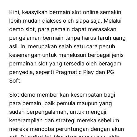
Kini, keasyikan bermain slot online semakin
lebih mudah diakses oleh siapa saja. Melalui
demo slot, para pemain dapat merasakan
pengalaman bermain tanpa harus taruh uang
asli. Ini merupakan salah satu cara penuh
kesenangan untuk menelusuri berbagai jenis
permainan slot yang tersedia oleh beragam
penyedia, seperti Pragmatic Play dan PG
Soft.
Slot demo memberikan kesempatan bagi
para pemain, baik pemula maupun yang
sudah berpengalaman, untuk menguji
keterampilan dan strategi mereka sebelum
mereka mencoba peruntungan dengan akun