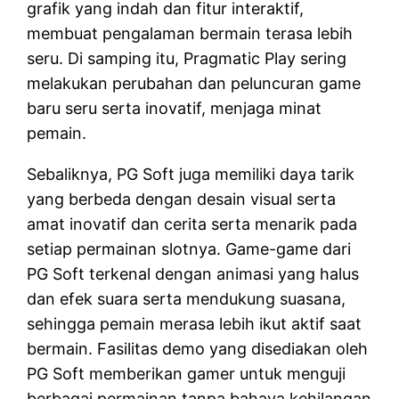
grafik yang indah dan fitur interaktif,
membuat pengalaman bermain terasa lebih
seru. Di samping itu, Pragmatic Play sering
melakukan perubahan dan peluncuran game
baru seru serta inovatif, menjaga minat
pemain.
Sebaliknya, PG Soft juga memiliki daya tarik
yang berbeda dengan desain visual serta
amat inovatif dan cerita serta menarik pada
setiap permainan slotnya. Game-game dari
PG Soft terkenal dengan animasi yang halus
dan efek suara serta mendukung suasana,
sehingga pemain merasa lebih ikut aktif saat
bermain. Fasilitas demo yang disediakan oleh
PG Soft memberikan gamer untuk menguji
berbagai permainan tanpa bahaya kehilangan