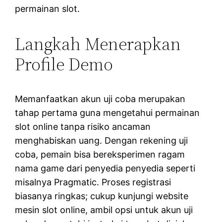
permainan slot.
Langkah Menerapkan
Profile Demo
Memanfaatkan akun uji coba merupakan
tahap pertama guna mengetahui permainan
slot online tanpa risiko ancaman
menghabiskan uang. Dengan rekening uji
coba, pemain bisa bereksperimen ragam
nama game dari penyedia penyedia seperti
misalnya Pragmatic. Proses registrasi
biasanya ringkas; cukup kunjungi website
mesin slot online, ambil opsi untuk akun uji