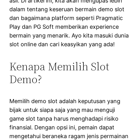
asli. Di artikel ini, kita akan mengupas lebih
dalam tentang keseruan bermain demo slot
dan bagaimana platform seperti Pragmatic
Play dan PG Soft memberikan experience
bermain yang menarik. Ayo kita masuki dunia
slot online dan cari keasyikan yang ada!
Kenapa Memilih Slot
Demo?
Memilih demo slot adalah keputusan yang
bijak untuk siapa saja yang mau menguji
game slot tanpa harus menghadapi risiko
finansial. Dengan opsi ini, pemain dapat
mengetahui beraneka ragam jenis permainan