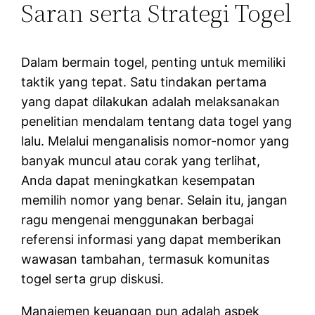
Saran serta Strategi Togel
Dalam bermain togel, penting untuk memiliki
taktik yang tepat. Satu tindakan pertama
yang dapat dilakukan adalah melaksanakan
penelitian mendalam tentang data togel yang
lalu. Melalui menganalisis nomor-nomor yang
banyak muncul atau corak yang terlihat,
Anda dapat meningkatkan kesempatan
memilih nomor yang benar. Selain itu, jangan
ragu mengenai menggunakan berbagai
referensi informasi yang dapat memberikan
wawasan tambahan, termasuk komunitas
togel serta grup diskusi.
Manajemen keuangan pun adalah aspek