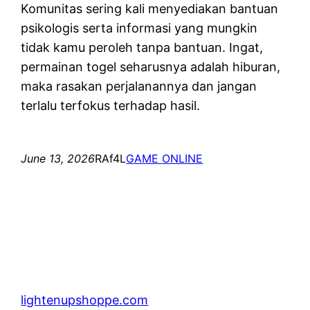
Komunitas sering kali menyediakan bantuan
psikologis serta informasi yang mungkin
tidak kamu peroleh tanpa bantuan. Ingat,
permainan togel seharusnya adalah hiburan,
maka rasakan perjalanannya dan jangan
terlalu terfokus terhadap hasil.
June 13, 2026
RAf4L
GAME ONLINE
lightenupshoppe.com