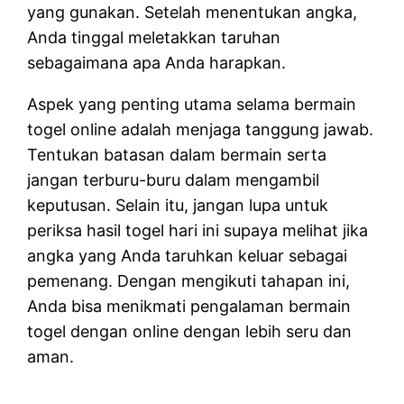
yang gunakan. Setelah menentukan angka,
Anda tinggal meletakkan taruhan
sebagaimana apa Anda harapkan.
Aspek yang penting utama selama bermain
togel online adalah menjaga tanggung jawab.
Tentukan batasan dalam bermain serta
jangan terburu-buru dalam mengambil
keputusan. Selain itu, jangan lupa untuk
periksa hasil togel hari ini supaya melihat jika
angka yang Anda taruhkan keluar sebagai
pemenang. Dengan mengikuti tahapan ini,
Anda bisa menikmati pengalaman bermain
togel dengan online dengan lebih seru dan
aman.