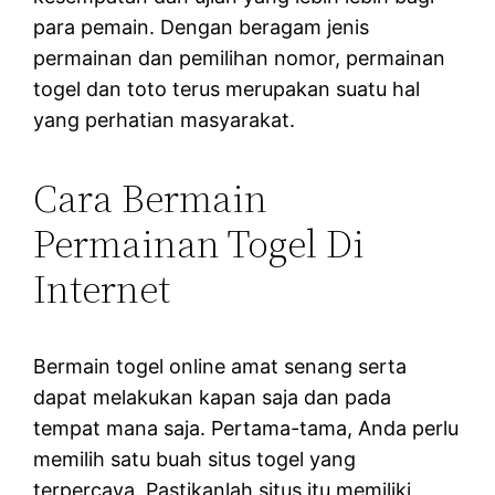
para pemain. Dengan beragam jenis
permainan dan pemilihan nomor, permainan
togel dan toto terus merupakan suatu hal
yang perhatian masyarakat.
Cara Bermain
Permainan Togel Di
Internet
Bermain togel online amat senang serta
dapat melakukan kapan saja dan pada
tempat mana saja. Pertama-tama, Anda perlu
memilih satu buah situs togel yang
terpercaya. Pastikanlah situs itu memiliki