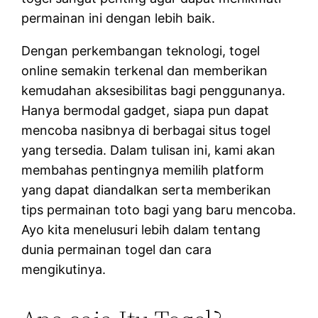
permainan ini dengan lebih baik.
Dengan perkembangan teknologi, togel
online semakin terkenal dan memberikan
kemudahan aksesibilitas bagi penggunanya.
Hanya bermodal gadget, siapa pun dapat
mencoba nasibnya di berbagai situs togel
yang tersedia. Dalam tulisan ini, kami akan
membahas pentingnya memilih platform
yang dapat diandalkan serta memberikan
tips permainan toto bagi yang baru mencoba.
Ayo kita menelusuri lebih dalam tentang
dunia permainan togel dan cara
mengikutinya.