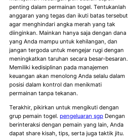
penting dalam permainan togel. Tentukanlah
anggaran yang tegas dan ikuti batas tersebut
agar menghindari angka merah yang tak
diinginkan. Mainkan hanya saja dengan dana
yang Anda mampu untuk kehilangan, dan
jangan tergoda untuk mengejar rugi dengan
meningkatkan taruhan secara besar-besaran.
Memiliki kedisiplinan pada manajemen
keuangan akan menolong Anda selalu dalam
posisi dalam kontrol dan menikmati
permainan tanpa tekanan.
Terakhir, pikirkan untuk mengikuti dengan
grup pemain togel.
pengeluaran sgp
Dengan
berinteraksi dengan pemain yang lain, Anda
dapat share kisah, tips, serta juga taktik jitu.