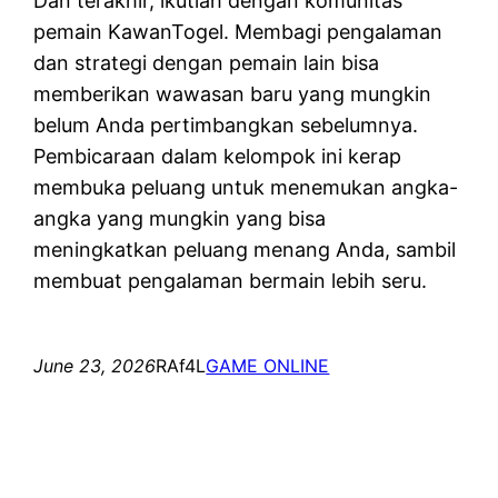
Dan terakhir, ikutlah dengan komunitas
pemain KawanTogel. Membagi pengalaman
dan strategi dengan pemain lain bisa
memberikan wawasan baru yang mungkin
belum Anda pertimbangkan sebelumnya.
Pembicaraan dalam kelompok ini kerap
membuka peluang untuk menemukan angka-
angka yang mungkin yang bisa
meningkatkan peluang menang Anda, sambil
membuat pengalaman bermain lebih seru.
June 23, 2026
RAf4L
GAME ONLINE