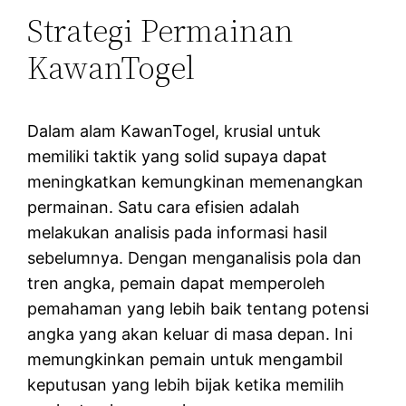
Strategi Permainan
KawanTogel
Dalam alam KawanTogel, krusial untuk
memiliki taktik yang solid supaya dapat
meningkatkan kemungkinan memenangkan
permainan. Satu cara efisien adalah
melakukan analisis pada informasi hasil
sebelumnya. Dengan menganalisis pola dan
tren angka, pemain dapat memperoleh
pemahaman yang lebih baik tentang potensi
angka yang akan keluar di masa depan. Ini
memungkinkan pemain untuk mengambil
keputusan yang lebih bijak ketika memilih