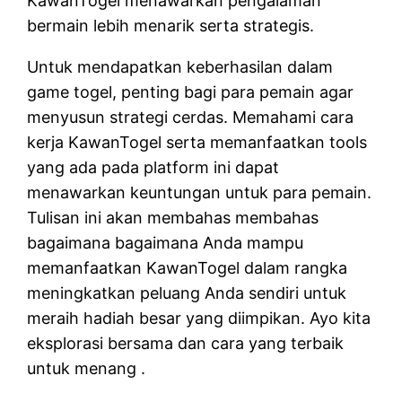
KawanTogel menawarkan pengalaman
bermain lebih menarik serta strategis.
Untuk mendapatkan keberhasilan dalam
game togel, penting bagi para pemain agar
menyusun strategi cerdas. Memahami cara
kerja KawanTogel serta memanfaatkan tools
yang ada pada platform ini dapat
menawarkan keuntungan untuk para pemain.
Tulisan ini akan membahas membahas
bagaimana bagaimana Anda mampu
memanfaatkan KawanTogel dalam rangka
meningkatkan peluang Anda sendiri untuk
meraih hadiah besar yang diimpikan. Ayo kita
eksplorasi bersama dan cara yang terbaik
untuk menang .