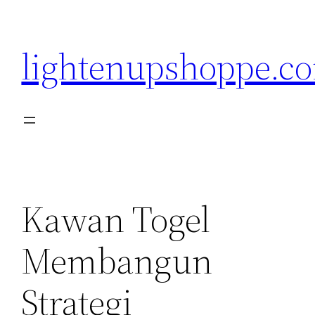
Skip
to
lightenupshoppe.c
content
Kawan Togel
Membangun
Strategi