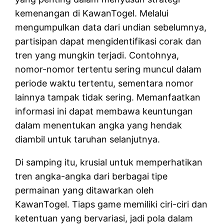
kemenangan di KawanTogel. Melalui
mengumpulkan data dari undian sebelumnya,
partisipan dapat mengidentifikasi corak dan
tren yang mungkin terjadi. Contohnya,
nomor-nomor tertentu sering muncul dalam
periode waktu tertentu, sementara nomor
lainnya tampak tidak sering. Memanfaatkan
informasi ini dapat membawa keuntungan
dalam menentukan angka yang hendak
diambil untuk taruhan selanjutnya.
Di samping itu, krusial untuk memperhatikan
tren angka-angka dari berbagai tipe
permainan yang ditawarkan oleh
KawanTogel. Tiaps game memiliki ciri-ciri dan
ketentuan yang bervariasi, jadi pola dalam