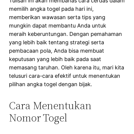
Tulisan ini akan membahas cara cerdas dalam
memilih angka togel pada hari ini,
memberikan wawasan serta tips yang
mungkin dapat membantu Anda untuk
meraih keberuntungan. Dengan pemahaman
yang lebih baik tentang strategi serta
pembacaan pola, Anda bisa membuat
keputusan yang lebih baik pada saat
memasang taruhan. Oleh karena itu, mari kita
telusuri cara-cara efektif untuk menentukan
pilihan angka togel dengan bijak.
Cara Menentukan
Nomor Togel