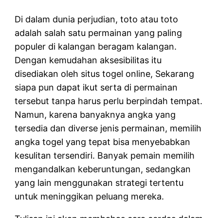
Di dalam dunia perjudian, toto atau toto
adalah salah satu permainan yang paling
populer di kalangan beragam kalangan.
Dengan kemudahan aksesibilitas itu
disediakan oleh situs togel online, Sekarang
siapa pun dapat ikut serta di permainan
tersebut tanpa harus perlu berpindah tempat.
Namun, karena banyaknya angka yang
tersedia dan diverse jenis permainan, memilih
angka togel yang tepat bisa menyebabkan
kesulitan tersendiri. Banyak pemain memilih
mengandalkan keberuntungan, sedangkan
yang lain menggunakan strategi tertentu
untuk meninggikan peluang mereka.