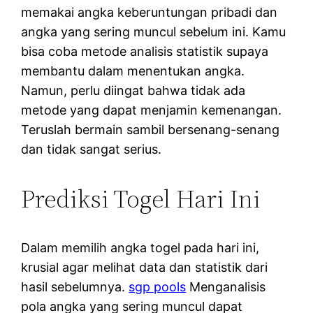
memakai angka keberuntungan pribadi dan
angka yang sering muncul sebelum ini. Kamu
bisa coba metode analisis statistik supaya
membantu dalam menentukan angka.
Namun, perlu diingat bahwa tidak ada
metode yang dapat menjamin kemenangan.
Teruslah bermain sambil bersenang-senang
dan tidak sangat serius.
Prediksi Togel Hari Ini
Dalam memilih angka togel pada hari ini,
krusial agar melihat data dan statistik dari
hasil sebelumnya.
sgp pools
Menganalisis
pola angka yang sering muncul dapat