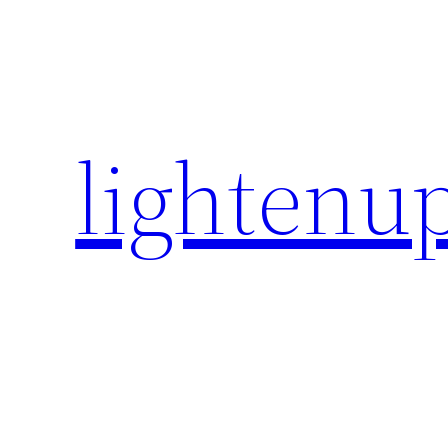
Skip
to
content
lightenu