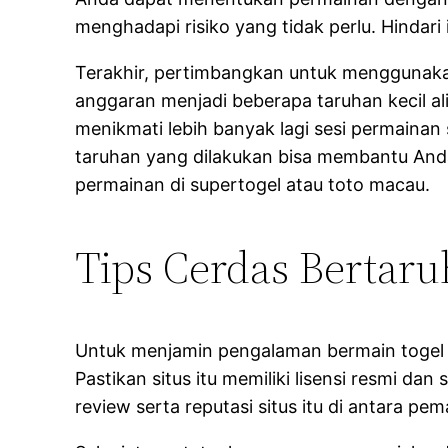
menghadapi risiko yang tidak perlu. Hindari
Terakhir, pertimbangkan untuk menggunakan
anggaran menjadi beberapa taruhan kecil al
menikmati lebih banyak lagi sesi permaina
taruhan yang dilakukan bisa membantu Anda
permainan di supertogel atau toto macau.
Tips Cerdas Bertaru
Untuk menjamin pengalaman bermain togel o
Pastikan situs itu memiliki lisensi resmi da
review serta reputasi situs itu di antara p