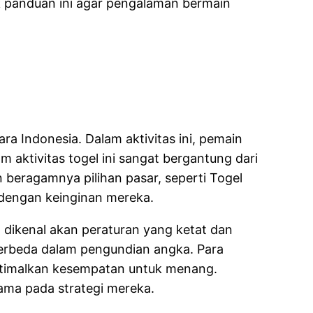
k panduan ini agar pengalaman bermain
ara Indonesia. Dalam aktivitas ini, pemain
 aktivitas togel ini sangat bergantung dari
eragamnya pilihan pasar, seperti Togel
 dengan keinginan mereka.
a dikenal akan peraturan yang ketat dan
erbeda dalam pengundian angka. Para
ptimalkan kesempatan untuk menang.
ma pada strategi mereka.