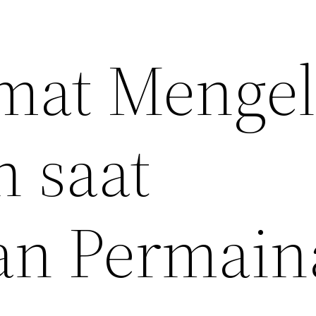
mat Mengel
 saat
an Permain