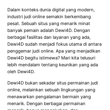
Dalam konteks dunia digital yang modern,
industri judi online semakin berkembang
pesat. Sebuah situs yang menarik minat
banyak pemain adalah Dewi4D. Dengan
berbagai fasilitas dan layanan yang ada,
Dewi4D sudah menjadi fokus utama di antara
penggemar judi online. Apa yang menjadikan
Dewi4D begitu istimewa? Mari kita telusuri
lebih mendalam tentang keunikan yang ada
oleh Dewi4D.
Dewi4D bukan sekadar situs permainan judi
online, melainkan sebuah lingkungan yang
menawarkan pengalaman bermain yang
menarik. Dengan berbagai permainan