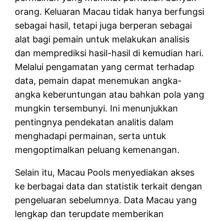
orang. Keluaran Macau tidak hanya berfungsi
sebagai hasil, tetapi juga berperan sebagai
alat bagi pemain untuk melakukan analisis
dan memprediksi hasil-hasil di kemudian hari.
Melalui pengamatan yang cermat terhadap
data, pemain dapat menemukan angka-
angka keberuntungan atau bahkan pola yang
mungkin tersembunyi. Ini menunjukkan
pentingnya pendekatan analitis dalam
menghadapi permainan, serta untuk
mengoptimalkan peluang kemenangan.
Selain itu, Macau Pools menyediakan akses
ke berbagai data dan statistik terkait dengan
pengeluaran sebelumnya. Data Macau yang
lengkap dan terupdate memberikan