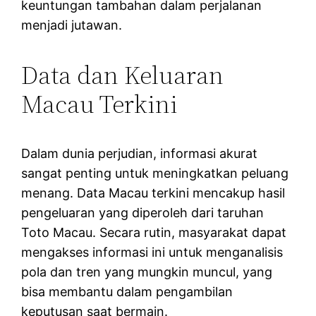
keuntungan tambahan dalam perjalanan
menjadi jutawan.
Data dan Keluaran
Macau Terkini
Dalam dunia perjudian, informasi akurat
sangat penting untuk meningkatkan peluang
menang. Data Macau terkini mencakup hasil
pengeluaran yang diperoleh dari taruhan
Toto Macau. Secara rutin, masyarakat dapat
mengakses informasi ini untuk menganalisis
pola dan tren yang mungkin muncul, yang
bisa membantu dalam pengambilan
keputusan saat bermain.