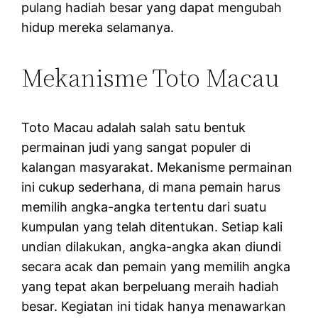
pulang hadiah besar yang dapat mengubah
hidup mereka selamanya.
Mekanisme Toto Macau
Toto Macau adalah salah satu bentuk
permainan judi yang sangat populer di
kalangan masyarakat. Mekanisme permainan
ini cukup sederhana, di mana pemain harus
memilih angka-angka tertentu dari suatu
kumpulan yang telah ditentukan. Setiap kali
undian dilakukan, angka-angka akan diundi
secara acak dan pemain yang memilih angka
yang tepat akan berpeluang meraih hadiah
besar. Kegiatan ini tidak hanya menawarkan