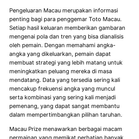
Pengeluaran Macau merupakan informasi
penting bagi para penggemar Toto Macau.
Setiap hasil keluaran memberikan gambaran
mengenai pola dan tren yang bisa dianalisis
oleh pemain. Dengan memahami angka-
angka yang dikeluarkan, pemain dapat
membuat strategi yang lebih matang untuk
meningkatkan peluang mereka di masa
mendatang. Data yang tersedia sering kali
mencakup frekuensi angka yang muncul
serta kombinasi yang sering kali menjadi
pemenang, yang dapat sangat membantu
dalam mempertimbangkan pilihan taruhan.
Macau Prize menawarkan berbagai macam
permainan yang memikat perhatian banyak