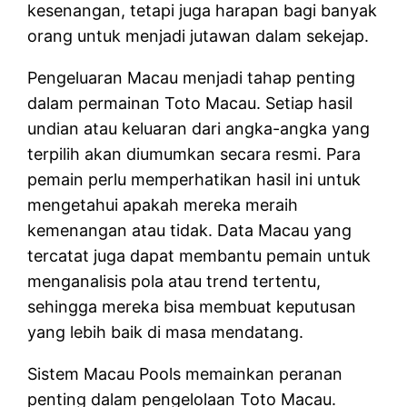
kesenangan, tetapi juga harapan bagi banyak
orang untuk menjadi jutawan dalam sekejap.
Pengeluaran Macau menjadi tahap penting
dalam permainan Toto Macau. Setiap hasil
undian atau keluaran dari angka-angka yang
terpilih akan diumumkan secara resmi. Para
pemain perlu memperhatikan hasil ini untuk
mengetahui apakah mereka meraih
kemenangan atau tidak. Data Macau yang
tercatat juga dapat membantu pemain untuk
menganalisis pola atau trend tertentu,
sehingga mereka bisa membuat keputusan
yang lebih baik di masa mendatang.
Sistem Macau Pools memainkan peranan
penting dalam pengelolaan Toto Macau.