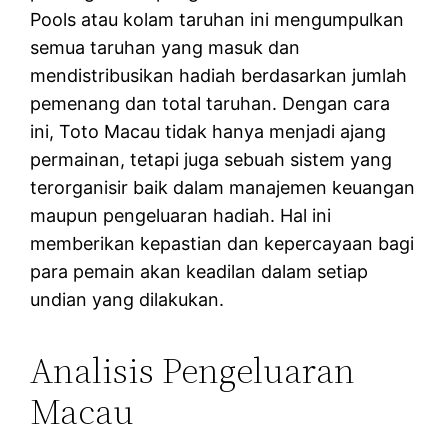
Pools atau kolam taruhan ini mengumpulkan
semua taruhan yang masuk dan
mendistribusikan hadiah berdasarkan jumlah
pemenang dan total taruhan. Dengan cara
ini, Toto Macau tidak hanya menjadi ajang
permainan, tetapi juga sebuah sistem yang
terorganisir baik dalam manajemen keuangan
maupun pengeluaran hadiah. Hal ini
memberikan kepastian dan kepercayaan bagi
para pemain akan keadilan dalam setiap
undian yang dilakukan.
Analisis Pengeluaran
Macau