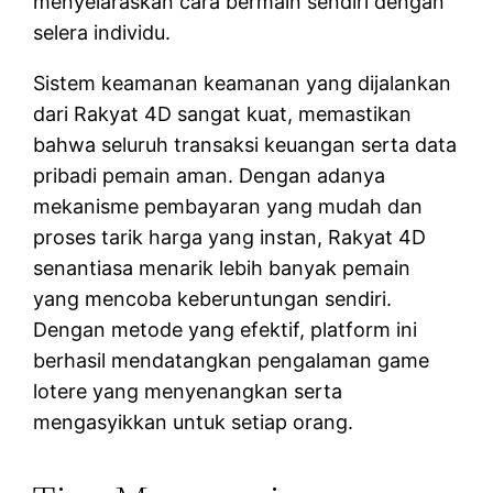
menyelaraskan cara bermain sendiri dengan
selera individu.
Sistem keamanan keamanan yang dijalankan
dari Rakyat 4D sangat kuat, memastikan
bahwa seluruh transaksi keuangan serta data
pribadi pemain aman. Dengan adanya
mekanisme pembayaran yang mudah dan
proses tarik harga yang instan, Rakyat 4D
senantiasa menarik lebih banyak pemain
yang mencoba keberuntungan sendiri.
Dengan metode yang efektif, platform ini
berhasil mendatangkan pengalaman game
lotere yang menyenangkan serta
mengasyikkan untuk setiap orang.