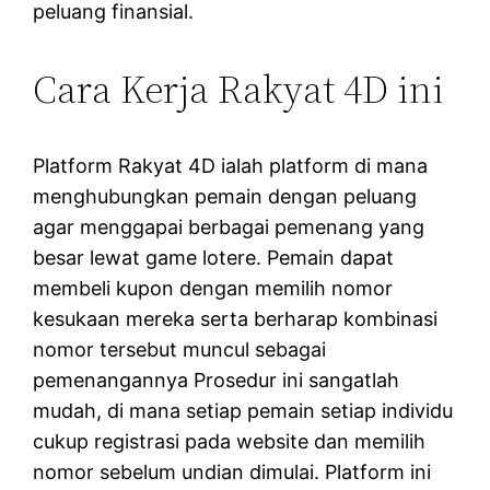
peluang finansial.
Cara Kerja Rakyat 4D ini
Platform Rakyat 4D ialah platform di mana
menghubungkan pemain dengan peluang
agar menggapai berbagai pemenang yang
besar lewat game lotere. Pemain dapat
membeli kupon dengan memilih nomor
kesukaan mereka serta berharap kombinasi
nomor tersebut muncul sebagai
pemenangannya Prosedur ini sangatlah
mudah, di mana setiap pemain setiap individu
cukup registrasi pada website dan memilih
nomor sebelum undian dimulai. Platform ini