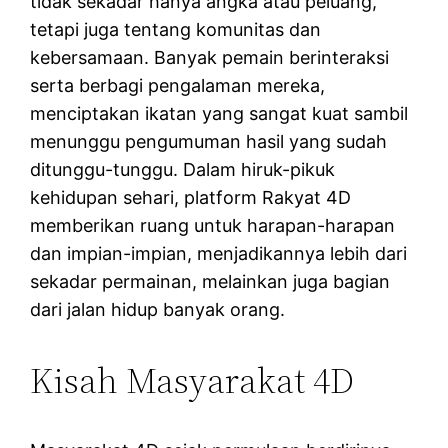
tidak sekadar hanya angka atau peluang,
tetapi juga tentang komunitas dan
kebersamaan. Banyak pemain berinteraksi
serta berbagi pengalaman mereka,
menciptakan ikatan yang sangat kuat sambil
menunggu pengumuman hasil yang sudah
ditunggu-tunggu. Dalam hiruk-pikuk
kehidupan sehari, platform Rakyat 4D
memberikan ruang untuk harapan-harapan
dan impian-impian, menjadikannya lebih dari
sekadar permainan, melainkan juga bagian
dari jalan hidup banyak orang.
Kisah Masyarakat 4D