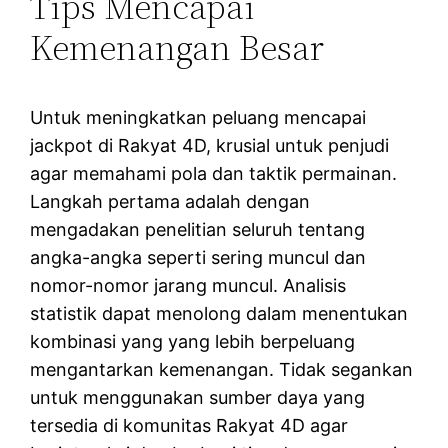
Tips Mencapai
Kemenangan Besar
Untuk meningkatkan peluang mencapai
jackpot di Rakyat 4D, krusial untuk penjudi
agar memahami pola dan taktik permainan.
Langkah pertama adalah dengan
mengadakan penelitian seluruh tentang
angka-angka seperti sering muncul dan
nomor-nomor jarang muncul. Analisis
statistik dapat menolong dalam menentukan
kombinasi yang yang lebih berpeluang
mengantarkan kemenangan. Tidak segankan
untuk menggunakan sumber daya yang
tersedia di komunitas Rakyat 4D agar