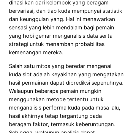
dihasilkan dari kelompok yang beragam
bervariasi, dan tiap kuda mempunyai statistik
dan keunggulan yang. Hal ini menawarkan
sensasi yang lebih mendalam bagi pemain
yang hobi gemar menganalisis data serta
strategi untuk menambah probabilitas
kemenangan mereka.
Salah satu mitos yang beredar mengenai
kuda slot adalah keyakinan yang mengatakan
hasil permainan dapat diprediksi sepenuhnya.
Walaupun beberapa pemain mungkin
menggunakan metode tertentu untuk
menganalisis performa kuda pada masa lalu,
hasil akhirnya tetap tergantung pada
beragam faktor, termasuk keberuntungan.
Sehingga, walaupun analisis dapat