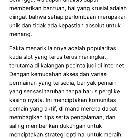
memberikan bantuan, hal yang krusial adalah
diingat bahwa setiap perlombaan merupakan
unik dan tidak ada kepastian absolut untuk
menang.
Fakta menarik lainnya adalah popularitas
kuda slot yang terus terus meningkat,
terutama di kalangan pecinta judi di internet.
Dengan kemudahan akses dan variasi
permainan yang tersedia, banyak pemain
yang sensasi taruhan tanpa harus pergi ke
kasino nyata. Ini menciptakan komunitas
pemain yang aktif, di mana mereka dapat
membagikan tips serta pengalaman, dan
saling memberikan dukungan untuk
menciptakan strategi optimal untuk meraih