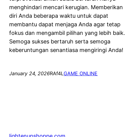
menghindari mencari kerugian. Memberikan
diri Anda beberapa waktu untuk dapat
membantu dapat menjaga Anda agar tetap
fokus dan mengambil pilihan yang lebih baik.
Semoga sukses bertaruh serta semoga
keberuntungan senantiasa mengiringi Anda!
January 24, 2026
RAf4L
GAME ONLINE
lightenupshoppe.com