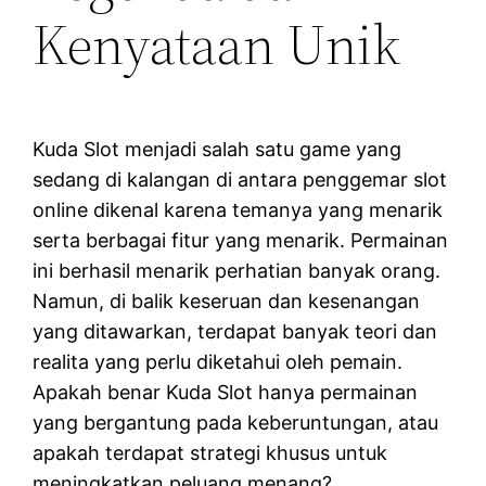
Kenyataan Unik
Kuda Slot menjadi salah satu game yang
sedang di kalangan di antara penggemar slot
online dikenal karena temanya yang menarik
serta berbagai fitur yang menarik. Permainan
ini berhasil menarik perhatian banyak orang.
Namun, di balik keseruan dan kesenangan
yang ditawarkan, terdapat banyak teori dan
realita yang perlu diketahui oleh pemain.
Apakah benar Kuda Slot hanya permainan
yang bergantung pada keberuntungan, atau
apakah terdapat strategi khusus untuk
meningkatkan peluang menang?