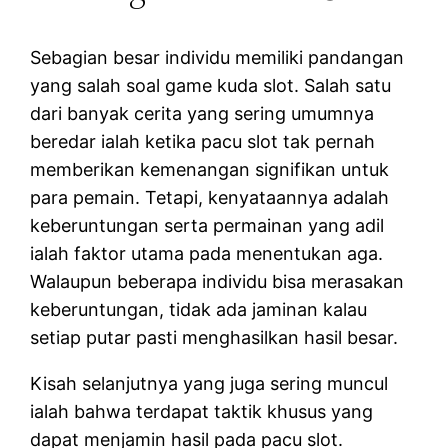
Sebagian besar individu memiliki pandangan
yang salah soal game kuda slot. Salah satu
dari banyak cerita yang sering umumnya
beredar ialah ketika pacu slot tak pernah
memberikan kemenangan signifikan untuk
para pemain. Tetapi, kenyataannya adalah
keberuntungan serta permainan yang adil
ialah faktor utama pada menentukan aga.
Walaupun beberapa individu bisa merasakan
keberuntungan, tidak ada jaminan kalau
setiap putar pasti menghasilkan hasil besar.
Kisah selanjutnya yang juga sering muncul
ialah bahwa terdapat taktik khusus yang
dapat menjamin hasil pada pacu slot.