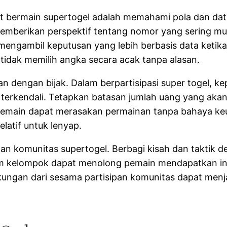
at bermain supertogel adalah memahami pola dan da
emberikan perspektif tentang nomor yang sering mun
engambil keputusan yang lebih berbasis data ketika 
idak memilih angka secara acak tanpa alasan.
n dengan bijak. Dalam berpartisipasi super togel, 
k terkendali. Tetapkan batasan jumlah uang yang akan
emain dapat merasakan permainan tanpa bahaya keua
atif untuk lenyap.
ngan komunitas supertogel. Berbagi kisah dan taktik
m kelompok dapat menolong pemain mendapatkan in
dukungan dari sesama partisipan komunitas dapat me