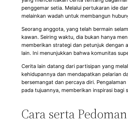
penggemar setia. Melalui pertukaran ide d
melainkan wadah untuk membangun hubunga
Seorang anggota, yang telah bermain sela
kawan. Seiring waktu, dia bukan hanya men
memberikan strategi dan petunjuk dengan 
lain. Ini menunjukkan bahwa komunitas sup
Cerita lain datang dari partisipan yang mel
kehidupannya dan mendapatkan pelarian da
bersemangat dan percaya diri. Pengalaman 
pada tujuannya, memberikan inspirasi bagi
Cara serta Pedoman