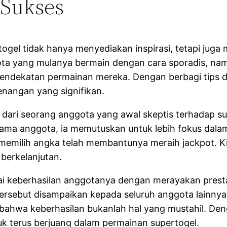
 Sukses
togel tidak hanya menyediakan inspirasi, tetapi jug
gota yang mulanya bermain dengan cara sporadis, na
ndekatan permainan mereka. Dengan berbagi tips da
nangan yang signifikan.
dari seorang anggota yang awal skeptis terhadap su
sesama anggota, ia memutuskan untuk lebih fokus d
memilih angka telah membantunya meraih jackpot. K
berkelanjutan.
gai keberhasilan anggotanya dengan merayakan presta
tersebut disampaikan kepada seluruh anggota lainny
bahwa keberhasilan bukanlah hal yang mustahil. De
uk terus berjuang dalam permainan supertogel.