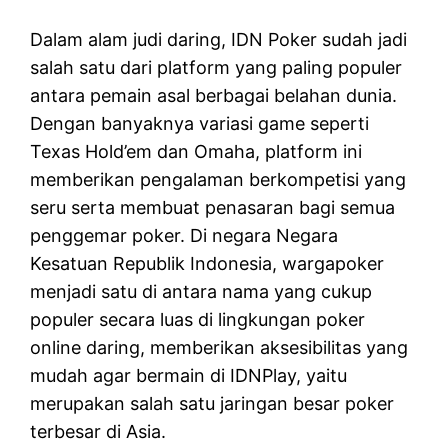
Dalam alam judi daring, IDN Poker sudah jadi
salah satu dari platform yang paling populer
antara pemain asal berbagai belahan dunia.
Dengan banyaknya variasi game seperti
Texas Hold’em dan Omaha, platform ini
memberikan pengalaman berkompetisi yang
seru serta membuat penasaran bagi semua
penggemar poker. Di negara Negara
Kesatuan Republik Indonesia, wargapoker
menjadi satu di antara nama yang cukup
populer secara luas di lingkungan poker
online daring, memberikan aksesibilitas yang
mudah agar bermain di IDNPlay, yaitu
merupakan salah satu jaringan besar poker
terbesar di Asia.