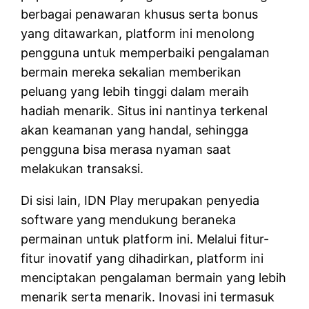
berbagai penawaran khusus serta bonus
yang ditawarkan, platform ini menolong
pengguna untuk memperbaiki pengalaman
bermain mereka sekalian memberikan
peluang yang lebih tinggi dalam meraih
hadiah menarik. Situs ini nantinya terkenal
akan keamanan yang handal, sehingga
pengguna bisa merasa nyaman saat
melakukan transaksi.
Di sisi lain, IDN Play merupakan penyedia
software yang mendukung beraneka
permainan untuk platform ini. Melalui fitur-
fitur inovatif yang dihadirkan, platform ini
menciptakan pengalaman bermain yang lebih
menarik serta menarik. Inovasi ini termasuk