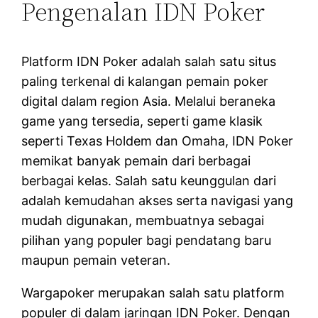
Pengenalan IDN Poker
Platform IDN Poker adalah salah satu situs
paling terkenal di kalangan pemain poker
digital dalam region Asia. Melalui beraneka
game yang tersedia, seperti game klasik
seperti Texas Holdem dan Omaha, IDN Poker
memikat banyak pemain dari berbagai
berbagai kelas. Salah satu keunggulan dari
adalah kemudahan akses serta navigasi yang
mudah digunakan, membuatnya sebagai
pilihan yang populer bagi pendatang baru
maupun pemain veteran.
Wargapoker merupakan salah satu platform
populer di dalam jaringan IDN Poker. Dengan