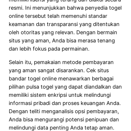
resmi. Ini menunjukkan bahwa penyedia togel
online tersebut telah memenuhi standar
keamanan dan transparansi yang ditentukan
oleh otoritas yang relevan. Dengan bermain
situs yang aman, Anda bisa merasa tenang
dan lebih fokus pada permainan.
Selain itu, pemakaian metode pembayaran
yang aman sangat disarankan. Cek situs
bandar togel online menawarkan berbagai
pilihan pulsa togel yang dapat diandalkan dan
memiliki sistem enkripsi untuk melindungi
informasi pribadi dan proses keuangan Anda.
Dengan teliti menganalisis opsi pembayaran,
Anda bisa mengurangi potensi penipuan dan
melindungi data penting Anda tetap aman.