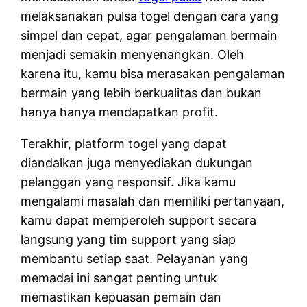
melaksanakan pulsa togel dengan cara yang
simpel dan cepat, agar pengalaman bermain
menjadi semakin menyenangkan. Oleh
karena itu, kamu bisa merasakan pengalaman
bermain yang lebih berkualitas dan bukan
hanya hanya mendapatkan profit.
Terakhir, platform togel yang dapat
diandalkan juga menyediakan dukungan
pelanggan yang responsif. Jika kamu
mengalami masalah dan memiliki pertanyaan,
kamu dapat memperoleh support secara
langsung yang tim support yang siap
membantu setiap saat. Pelayanan yang
memadai ini sangat penting untuk
memastikan kepuasan pemain dan