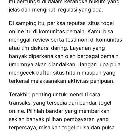
itu berfungsi di dalam kerangka hukum yang
jelas dan mengikuti regulasi yang ada.
Di samping itu, periksa reputasi situs togel
online itu di komunitas pemain. Kamu bisa
menggali review serta testimoni di komunitas
atau tim diskursi daring. Layanan yang
banyak diperkenalkan oleh berbagai pemain
umumnya akan diandalkan. Jangan lupa pula
mengecek daftar situs hitam maupun yang
terkenal melaksanakan aktivitas penipuan.
Terakhir, penting untuk meneliti cara
transaksi yang tersedia dari bandar togel
online. Pilihlah bandar yang memberikan
sekian banyak pilihan pembayaran yang
terpercaya, misalkan togel pulsa dan pulsa