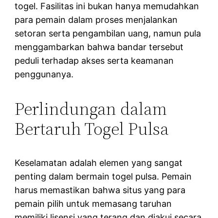
togel. Fasilitas ini bukan hanya memudahkan
para pemain dalam proses menjalankan
setoran serta pengambilan uang, namun pula
menggambarkan bahwa bandar tersebut
peduli terhadap akses serta keamanan
penggunanya.
Perlindungan dalam
Bertaruh Togel Pulsa
Keselamatan adalah elemen yang sangat
penting dalam bermain togel pulsa. Pemain
harus memastikan bahwa situs yang para
pemain pilih untuk memasang taruhan
memiliki lisensi yang terang dan diakui secara