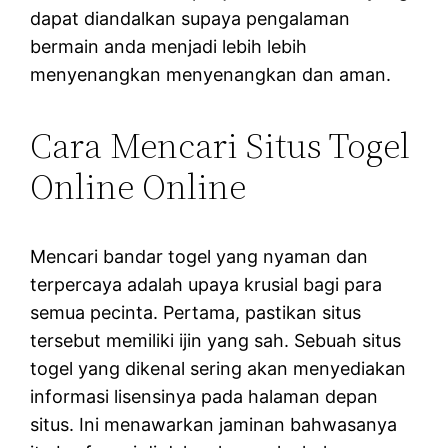
dapat diandalkan supaya pengalaman
bermain anda menjadi lebih lebih
menyenangkan menyenangkan dan aman.
Cara Mencari Situs Togel
Online Online
Mencari bandar togel yang nyaman dan
terpercaya adalah upaya krusial bagi para
semua pecinta. Pertama, pastikan situs
tersebut memiliki ijin yang sah. Sebuah situs
togel yang dikenal sering akan menyediakan
informasi lisensinya pada halaman depan
situs. Ini menawarkan jaminan bahwasanya