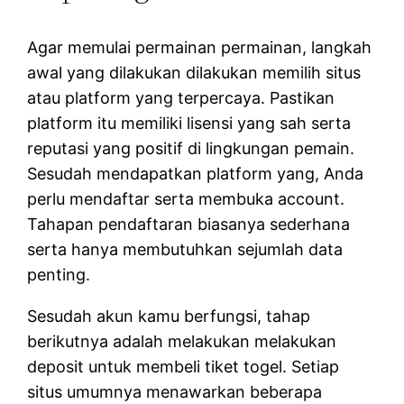
Agar memulai permainan permainan, langkah
awal yang dilakukan dilakukan memilih situs
atau platform yang terpercaya. Pastikan
platform itu memiliki lisensi yang sah serta
reputasi yang positif di lingkungan pemain.
Sesudah mendapatkan platform yang, Anda
perlu mendaftar serta membuka account.
Tahapan pendaftaran biasanya sederhana
serta hanya membutuhkan sejumlah data
penting.
Sesudah akun kamu berfungsi, tahap
berikutnya adalah melakukan melakukan
deposit untuk membeli tiket togel. Setiap
situs umumnya menawarkan beberapa