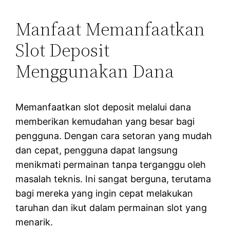
Manfaat Memanfaatkan
Slot Deposit
Menggunakan Dana
Memanfaatkan slot deposit melalui dana
memberikan kemudahan yang besar bagi
pengguna. Dengan cara setoran yang mudah
dan cepat, pengguna dapat langsung
menikmati permainan tanpa terganggu oleh
masalah teknis. Ini sangat berguna, terutama
bagi mereka yang ingin cepat melakukan
taruhan dan ikut dalam permainan slot yang
menarik.