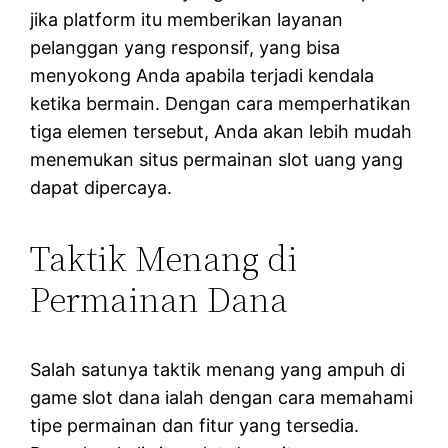
jika platform itu memberikan layanan
pelanggan yang responsif, yang bisa
menyokong Anda apabila terjadi kendala
ketika bermain. Dengan cara memperhatikan
tiga elemen tersebut, Anda akan lebih mudah
menemukan situs permainan slot uang yang
dapat dipercaya.
Taktik Menang di
Permainan Dana
Salah satunya taktik menang yang ampuh di
game slot dana ialah dengan cara memahami
tipe permainan dan fitur yang tersedia.