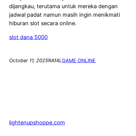
dijangkau, terutama untuk mereka dengan
jadwal padat namun masih ingin menikmati
hiburan slot secara online.
slot dana 5000
October 11, 2025
RAf4L
GAME ONLINE
lightenupshoppe.com