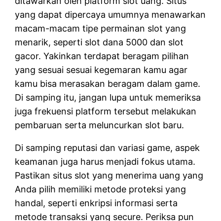
ditawarkan oleh platform slot uang. Situs
yang dapat dipercaya umumnya menawarkan
macam-macam tipe permainan slot yang
menarik, seperti slot dana 5000 dan slot
gacor. Yakinkan terdapat beragam pilihan
yang sesuai sesuai kegemaran kamu agar
kamu bisa merasakan beragam dalam game.
Di samping itu, jangan lupa untuk memeriksa
juga frekuensi platform tersebut melakukan
pembaruan serta meluncurkan slot baru.
Di samping reputasi dan variasi game, aspek
keamanan juga harus menjadi fokus utama.
Pastikan situs slot yang menerima uang yang
Anda pilih memiliki metode proteksi yang
handal, seperti enkripsi informasi serta
metode transaksi yang secure. Periksa pun