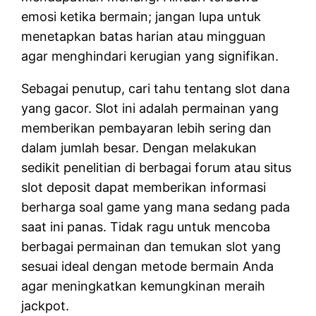
emosi ketika bermain; jangan lupa untuk
menetapkan batas harian atau mingguan
agar menghindari kerugian yang signifikan.
Sebagai penutup, cari tahu tentang slot dana
yang gacor. Slot ini adalah permainan yang
memberikan pembayaran lebih sering dan
dalam jumlah besar. Dengan melakukan
sedikit penelitian di berbagai forum atau situs
slot deposit dapat memberikan informasi
berharga soal game yang mana sedang pada
saat ini panas. Tidak ragu untuk mencoba
berbagai permainan dan temukan slot yang
sesuai ideal dengan metode bermain Anda
agar meningkatkan kemungkinan meraih
jackpot.