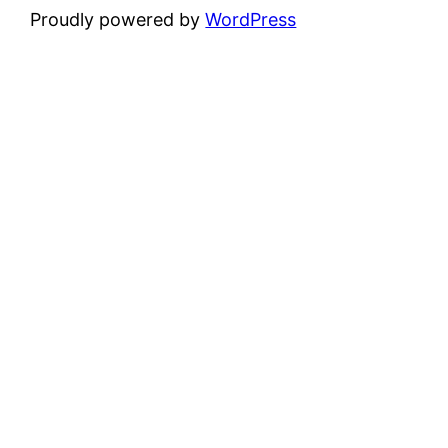
Proudly powered by
WordPress