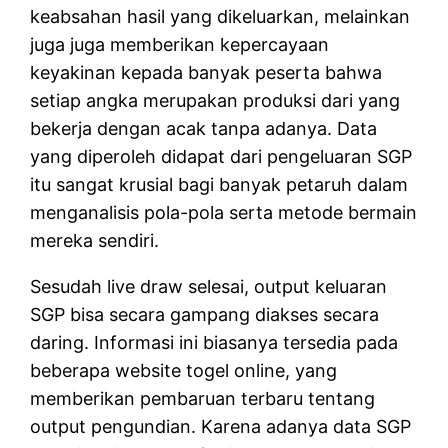
keabsahan hasil yang dikeluarkan, melainkan
juga juga memberikan kepercayaan
keyakinan kepada banyak peserta bahwa
setiap angka merupakan produksi dari yang
bekerja dengan acak tanpa adanya. Data
yang diperoleh didapat dari pengeluaran SGP
itu sangat krusial bagi banyak petaruh dalam
menganalisis pola-pola serta metode bermain
mereka sendiri.
Sesudah live draw selesai, output keluaran
SGP bisa secara gampang diakses secara
daring. Informasi ini biasanya tersedia pada
beberapa website togel online, yang
memberikan pembaruan terbaru tentang
output pengundian. Karena adanya data SGP