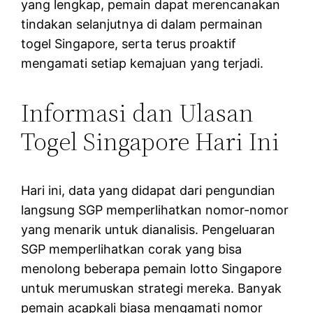
yang lengkap, pemain dapat merencanakan
tindakan selanjutnya di dalam permainan
togel Singapore, serta terus proaktif
mengamati setiap kemajuan yang terjadi.
Informasi dan Ulasan
Togel Singapore Hari Ini
Hari ini, data yang didapat dari pengundian
langsung SGP memperlihatkan nomor-nomor
yang menarik untuk dianalisis. Pengeluaran
SGP memperlihatkan corak yang bisa
menolong beberapa pemain lotto Singapore
untuk merumuskan strategi mereka. Banyak
pemain acapkali biasa mengamati nomor