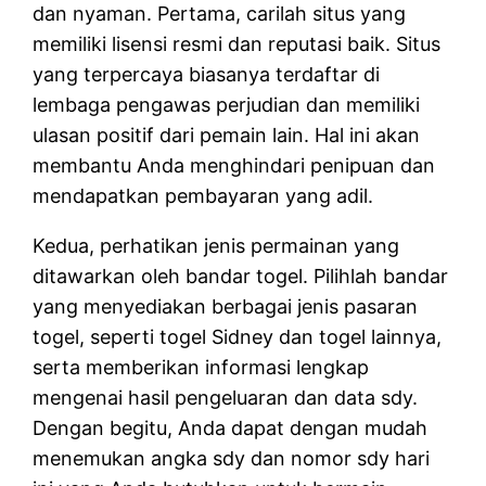
dan nyaman. Pertama, carilah situs yang
memiliki lisensi resmi dan reputasi baik. Situs
yang terpercaya biasanya terdaftar di
lembaga pengawas perjudian dan memiliki
ulasan positif dari pemain lain. Hal ini akan
membantu Anda menghindari penipuan dan
mendapatkan pembayaran yang adil.
Kedua, perhatikan jenis permainan yang
ditawarkan oleh bandar togel. Pilihlah bandar
yang menyediakan berbagai jenis pasaran
togel, seperti togel Sidney dan togel lainnya,
serta memberikan informasi lengkap
mengenai hasil pengeluaran dan data sdy.
Dengan begitu, Anda dapat dengan mudah
menemukan angka sdy dan nomor sdy hari