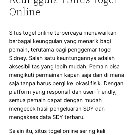
Online
Situs togel online terpercaya menawarkan
berbagai keunggulan yang menarik bagi
pemain, terutama bagi penggemar togel
Sidney. Salah satu keuntungannya adalah
aksesibilitas yang lebih mudah. Pemain bisa
mengikuti permainan kapan saja dan di mana
saja tanpa harus pergi ke lokasi fisik. Dengan
platform yang responsif dan user-friendly,
semua pemain dapat dengan mudah
mengecek hasil pengeluaran SDY dan
mengakses data SDY terbaru.
Selain itu, situs togel online sering kali