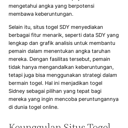
mengetahui angka yang berpotensi
membawa keberuntungan.
Selain itu, situs togel SDY menyediakan
berbagai fitur menarik, seperti data SDY yang
lengkap dan grafik analisis untuk membantu
pemain dalam menentukan angka taruhan
mereka. Dengan fasilitas tersebut, pemain
tidak hanya mengandalkan keberuntungan,
tetapi juga bisa menggunakan strategi dalam
bermain togel. Hal ini menjadikan togel
Sidney sebagai pilihan yang tepat bagi
mereka yang ingin mencoba peruntungannya
di dunia togel online.
Keunggulan Situs Togel