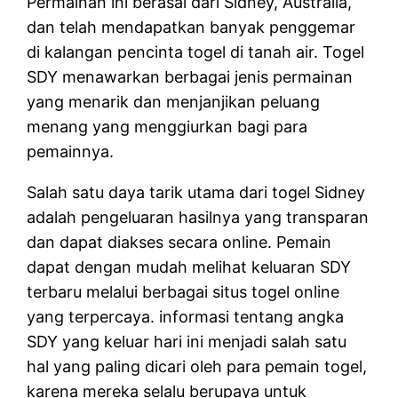
Permainan ini berasal dari Sidney, Australia,
dan telah mendapatkan banyak penggemar
di kalangan pencinta togel di tanah air. Togel
SDY menawarkan berbagai jenis permainan
yang menarik dan menjanjikan peluang
menang yang menggiurkan bagi para
pemainnya.
Salah satu daya tarik utama dari togel Sidney
adalah pengeluaran hasilnya yang transparan
dan dapat diakses secara online. Pemain
dapat dengan mudah melihat keluaran SDY
terbaru melalui berbagai situs togel online
yang terpercaya. informasi tentang angka
SDY yang keluar hari ini menjadi salah satu
hal yang paling dicari oleh para pemain togel,
karena mereka selalu berupaya untuk