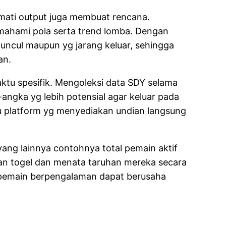
amati output juga membuat rencana.
mahami pola serta trend lomba. Dengan
muncul maupun yg jarang keluar, sehingga
an.
ktu spesifik. Mengoleksi data SDY selama
angka yg lebih potensial agar keluar pada
tau platform yg menyediakan undian langsung
ang lainnya contohnya total pemain aktif
kan togel dan menata taruhan mereka secara
n pemain berpengalaman dapat berusaha