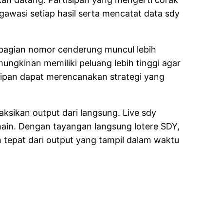
gawasi setiap hasil serta mencatat data sdy
Sebagian nomor cenderung muncul lebih
ungkinan memiliki peluang lebih tinggi agar
sipan dapat merencanakan strategi yang
sikan output dari langsung. Live sdy
ain. Dengan tayangan langsung lotere SDY,
ih tepat dari output yang tampil dalam waktu