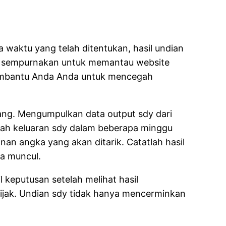
waktu yang telah ditentukan, hasil undian
i, sempurnakan untuk memantau website
 membantu Anda Anda untuk mencegah
ang. Mengumpulkan data output sdy dari
aah keluaran sdy dalam beberapa minggu
an angka yang akan ditarik. Catatlah hasil
ya muncul.
 keputusan setelah melihat hasil
bijak. Undian sdy tidak hanya mencerminkan