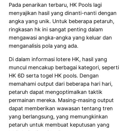
Pada penarikan terbaru, HK Pools lagi
menyajikan hasil yang dinanti-nanti dengan
angka yang unik. Untuk beberapa petaruh,
ringkasan hk ini sangat penting dalam
mengawasi angka-angka yang keluar dan
menganalisis pola yang ada.
Di dalam informasi lotere HK, hasil yang
muncul mencakup berbagai kategori, seperti
HK 6D serta togel HK pools. Dengan
memahami output dari beberapa hari hari,
petaruh dapat mengoptimalkan taktik
permainan mereka. Masing-masing output
dapat memberikan wawasan tentang tren
yang berlangsung, yang memungkinkan
petaruh untuk membuat keputusan yang