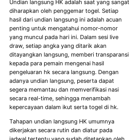
Undian langsung HK adalah saat yang sangat
diharapkan oleh penggemar togel. Setiap
hasil dari undian langsung ini adalah acuan
penting untuk mengatahui nomor-nomor
yang muncul pada hari ini. Dalam sesi live
draw, setiap angka yang ditarik akan
ditayangkan langsung, memberi transparansi
kepada para pemain mengenai hasil
pengeluaran hk secara langsung. Dengan
adanya undian langsung, peserta dapat
segera memantau dan memverifikasi nasi
secara real-time, sehingga menambah
kepercayaan dalam ikut serta togel di hk.
Tahapan undian langsung HK umumnya
dikerjakan secara rutin dan diatur pada
jadwal tertentu yang sudah ditetapkan oleh