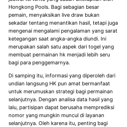
Hongkong Pools. Bagi sebagian besar
pemain, menyaksikan live draw bukan
sekadar tentang menantikan hasil, tetapi juga
mengenai mengalami pengalaman yang sarat
ketegangan saat angka-angka diundi. Ini
merupakan salah satu aspek dari togel yang
membuat permainan hk menjadi lebih seru
bagi para penggemarnya.
Di samping itu, informasi yang diperoleh dari
undian langsung HK pun amat bermanfaat
untuk merumuskan strategi bagi permainan
selanjutnya. Dengan analisa data hasil yang
lalu, partisipan dapat berusaha memprediksi
nomor yang mungkin muncul di layanan
selanjutnya. Oleh karena itu, penting bagi