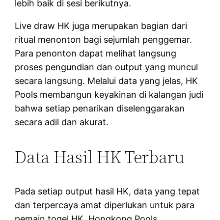
lebih baik di sesi berikutnya.
Live draw HK juga merupakan bagian dari
ritual menonton bagi sejumlah penggemar.
Para penonton dapat melihat langsung
proses pengundian dan output yang muncul
secara langsung. Melalui data yang jelas, HK
Pools membangun keyakinan di kalangan judi
bahwa setiap penarikan diselenggarakan
secara adil dan akurat.
Data Hasil HK Terbaru
Pada setiap output hasil HK, data yang tepat
dan terpercaya amat diperlukan untuk para
pemain togel HK. Hongkong Pools