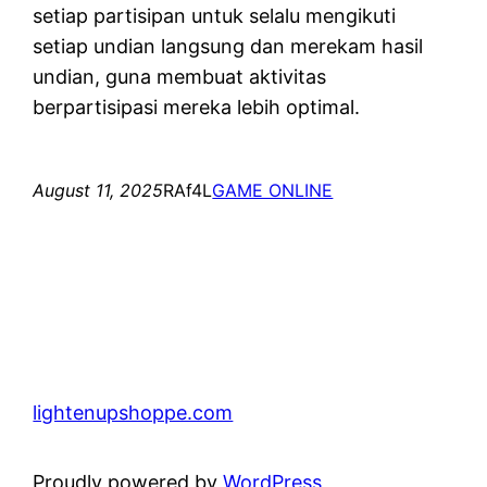
setiap partisipan untuk selalu mengikuti
setiap undian langsung dan merekam hasil
undian, guna membuat aktivitas
berpartisipasi mereka lebih optimal.
August 11, 2025
RAf4L
GAME ONLINE
lightenupshoppe.com
Proudly powered by
WordPress