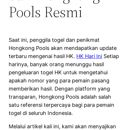
Pools Resmi
Saat ini, penggila togel dan penikmat
Hongkong Pools akan mendapatkan update
terbaru mengenai hasil HK.
HK Hari Ini
Setiap
harinya, banyak orang menunggu hasil
pengeluaran togel HK untuk mengetahui
apakah nomor yang para pemain pasang
memberikan hasil. Dengan platform yang
transparan, Hongkong Pools adalah salah
satu referensi terpercaya bagi para pemain
togel di seluruh Indonesia.
Melalui artikel kali ini, kami akan menyajikan