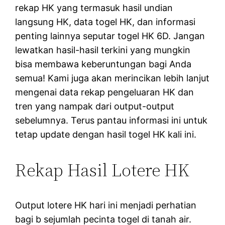
rekap HK yang termasuk hasil undian
langsung HK, data togel HK, dan informasi
penting lainnya seputar togel HK 6D. Jangan
lewatkan hasil-hasil terkini yang mungkin
bisa membawa keberuntungan bagi Anda
semua! Kami juga akan merincikan lebih lanjut
mengenai data rekap pengeluaran HK dan
tren yang nampak dari output-output
sebelumnya. Terus pantau informasi ini untuk
tetap update dengan hasil togel HK kali ini.
Rekap Hasil Lotere HK
Output lotere HK hari ini menjadi perhatian
bagi b sejumlah pecinta togel di tanah air.