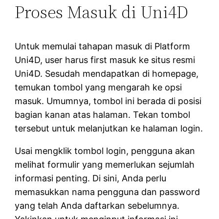
Proses Masuk di Uni4D
Untuk memulai tahapan masuk di Platform
Uni4D, user harus first masuk ke situs resmi
Uni4D. Sesudah mendapatkan di homepage,
temukan tombol yang mengarah ke opsi
masuk. Umumnya, tombol ini berada di posisi
bagian kanan atas halaman. Tekan tombol
tersebut untuk melanjutkan ke halaman login.
Usai mengklik tombol login, pengguna akan
melihat formulir yang memerlukan sejumlah
informasi penting. Di sini, Anda perlu
memasukkan nama pengguna dan password
yang telah Anda daftarkan sebelumnya.