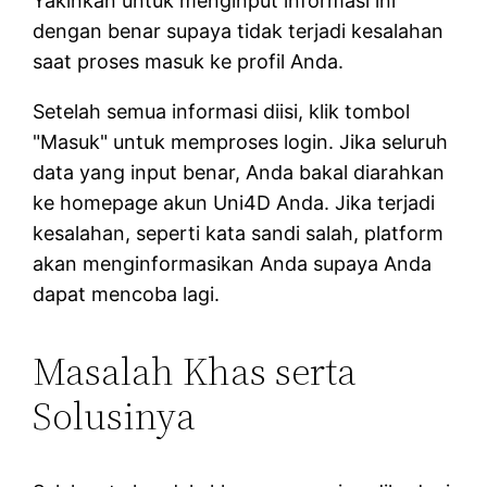
Yakinkan untuk menginput informasi ini
dengan benar supaya tidak terjadi kesalahan
saat proses masuk ke profil Anda.
Setelah semua informasi diisi, klik tombol
"Masuk" untuk memproses login. Jika seluruh
data yang input benar, Anda bakal diarahkan
ke homepage akun Uni4D Anda. Jika terjadi
kesalahan, seperti kata sandi salah, platform
akan menginformasikan Anda supaya Anda
dapat mencoba lagi.
Masalah Khas serta
Solusinya