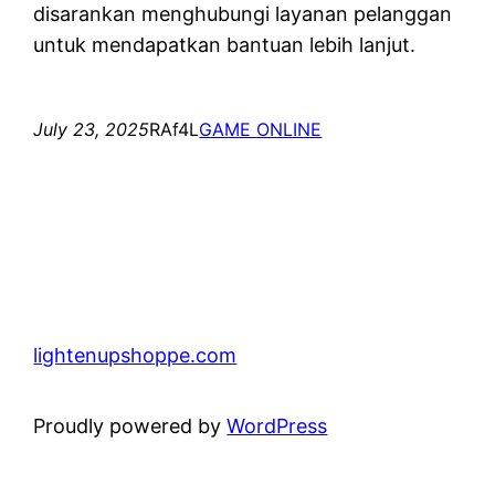
disarankan menghubungi layanan pelanggan
untuk mendapatkan bantuan lebih lanjut.
July 23, 2025
RAf4L
GAME ONLINE
lightenupshoppe.com
Proudly powered by
WordPress