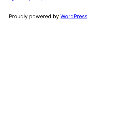
Proudly powered by
WordPress