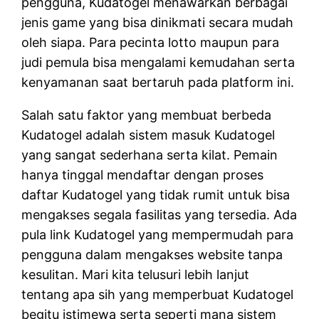
pengguna, Kudatogel menawarkan berbagai
jenis game yang bisa dinikmati secara mudah
oleh siapa. Para pecinta lotto maupun para
judi pemula bisa mengalami kemudahan serta
kenyamanan saat bertaruh pada platform ini.
Salah satu faktor yang membuat berbeda
Kudatogel adalah sistem masuk Kudatogel
yang sangat sederhana serta kilat. Pemain
hanya tinggal mendaftar dengan proses
daftar Kudatogel yang tidak rumit untuk bisa
mengakses segala fasilitas yang tersedia. Ada
pula link Kudatogel yang mempermudah para
pengguna dalam mengakses website tanpa
kesulitan. Mari kita telusuri lebih lanjut
tentang apa sih yang memperbuat Kudatogel
begitu istimewa serta seperti mana sistem