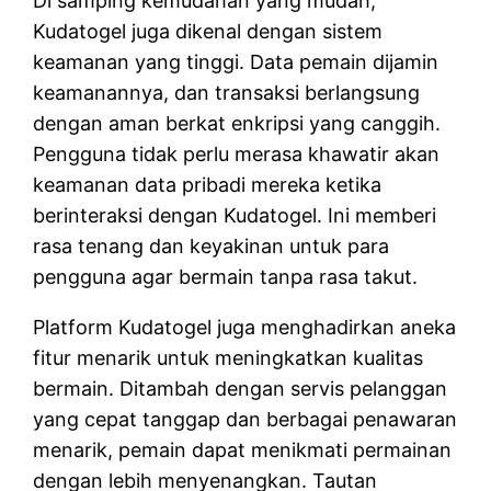
Di samping kemudahan yang mudah,
Kudatogel juga dikenal dengan sistem
keamanan yang tinggi. Data pemain dijamin
keamanannya, dan transaksi berlangsung
dengan aman berkat enkripsi yang canggih.
Pengguna tidak perlu merasa khawatir akan
keamanan data pribadi mereka ketika
berinteraksi dengan Kudatogel. Ini memberi
rasa tenang dan keyakinan untuk para
pengguna agar bermain tanpa rasa takut.
Platform Kudatogel juga menghadirkan aneka
fitur menarik untuk meningkatkan kualitas
bermain. Ditambah dengan servis pelanggan
yang cepat tanggap dan berbagai penawaran
menarik, pemain dapat menikmati permainan
dengan lebih menyenangkan. Tautan