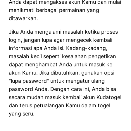
Anda dapat mengakses akun Kamu dan mulai
menikmati berbagai permainan yang
ditawarkan.
Jika Anda mengalami masalah ketika proses
login, jangan lupa agar mengecek kembali
informasi apa Anda isi. Kadang-kadang,
masalah kecil seperti kesalahan pengetikan
dapat menghambat Anda untuk masuk ke
akun Kamu. Jika dibutuhkan, gunakan opsi
"lupa password" untuk mengatur ulang
password Anda. Dengan cara ini, Anda bisa
secara mudah masuk kembali akun Kudatogel
dan terus petualangan Kamu dalam togel
yang seru.