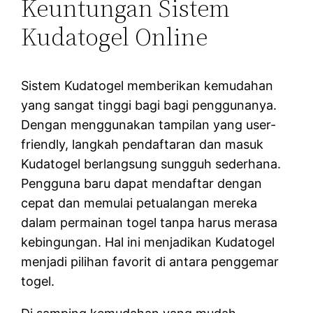
Keuntungan Sistem
Kudatogel Online
Sistem Kudatogel memberikan kemudahan
yang sangat tinggi bagi bagi penggunanya.
Dengan menggunakan tampilan yang user-
friendly, langkah pendaftaran dan masuk
Kudatogel berlangsung sungguh sederhana.
Pengguna baru dapat mendaftar dengan
cepat dan memulai petualangan mereka
dalam permainan togel tanpa harus merasa
kebingungan. Hal ini menjadikan Kudatogel
menjadi pilihan favorit di antara penggemar
togel.