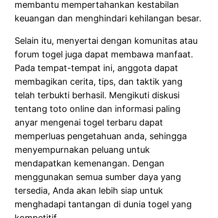
membantu mempertahankan kestabilan
keuangan dan menghindari kehilangan besar.
Selain itu, menyertai dengan komunitas atau
forum togel juga dapat membawa manfaat.
Pada tempat-tempat ini, anggota dapat
membagikan cerita, tips, dan taktik yang
telah terbukti berhasil. Mengikuti diskusi
tentang toto online dan informasi paling
anyar mengenai togel terbaru dapat
memperluas pengetahuan anda, sehingga
menyempurnakan peluang untuk
mendapatkan kemenangan. Dengan
menggunakan semua sumber daya yang
tersedia, Anda akan lebih siap untuk
menghadapi tantangan di dunia togel yang
kompetitif.