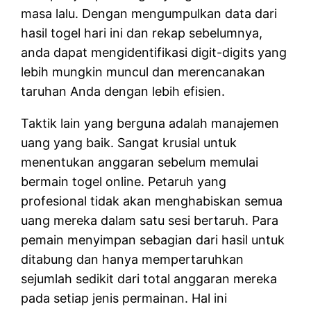
masa lalu. Dengan mengumpulkan data dari
hasil togel hari ini dan rekap sebelumnya,
anda dapat mengidentifikasi digit-digits yang
lebih mungkin muncul dan merencanakan
taruhan Anda dengan lebih efisien.
Taktik lain yang berguna adalah manajemen
uang yang baik. Sangat krusial untuk
menentukan anggaran sebelum memulai
bermain togel online. Petaruh yang
profesional tidak akan menghabiskan semua
uang mereka dalam satu sesi bertaruh. Para
pemain menyimpan sebagian dari hasil untuk
ditabung dan hanya mempertaruhkan
sejumlah sedikit dari total anggaran mereka
pada setiap jenis permainan. Hal ini