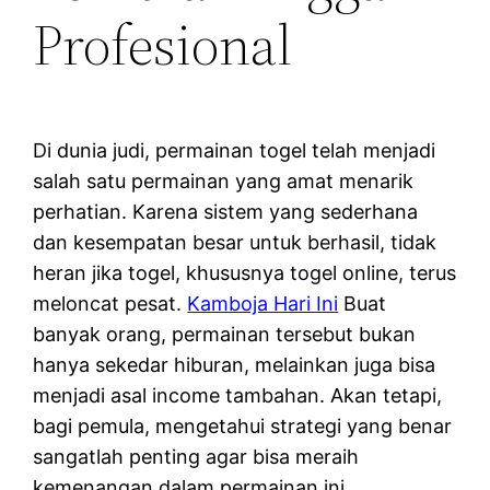
Profesional
Di dunia judi, permainan togel telah menjadi
salah satu permainan yang amat menarik
perhatian. Karena sistem yang sederhana
dan kesempatan besar untuk berhasil, tidak
heran jika togel, khususnya togel online, terus
meloncat pesat.
Kamboja Hari Ini
Buat
banyak orang, permainan tersebut bukan
hanya sekedar hiburan, melainkan juga bisa
menjadi asal income tambahan. Akan tetapi,
bagi pemula, mengetahui strategi yang benar
sangatlah penting agar bisa meraih
kemenangan dalam permainan ini.