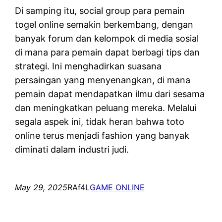
Di samping itu, social group para pemain
togel online semakin berkembang, dengan
banyak forum dan kelompok di media sosial
di mana para pemain dapat berbagi tips dan
strategi. Ini menghadirkan suasana
persaingan yang menyenangkan, di mana
pemain dapat mendapatkan ilmu dari sesama
dan meningkatkan peluang mereka. Melalui
segala aspek ini, tidak heran bahwa toto
online terus menjadi fashion yang banyak
diminati dalam industri judi.
May 29, 2025
RAf4L
GAME ONLINE