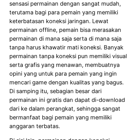
sensasi permainan dengan sangat mudah,
terutama bagi para pemain yang memiliki
keterbatasan koneksi jaringan. Lewat
permainan offline, pemain bisa merasakan
permainan di mana saja serta di mana saja
tanpa harus khawatir mati koneksi. Banyak
permainan tanpa koneksi pun memiliki visual
serta grafis yang menawan, membuatnya
opini yang untuk para pemain yang ingin
mencari game dengan kualitas yang bagus.
Di samping itu, sebagian besar dari
permainan ini gratis dan dapat di-download
dari ke dalam perangkat, sehingga sangat
bermanfaat bagi pemain yang memiliki
anggaran terbatas.