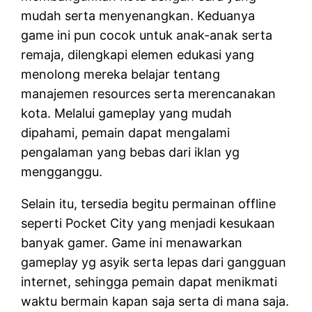
mudah serta menyenangkan. Keduanya
game ini pun cocok untuk anak-anak serta
remaja, dilengkapi elemen edukasi yang
menolong mereka belajar tentang
manajemen resources serta merencanakan
kota. Melalui gameplay yang mudah
dipahami, pemain dapat mengalami
pengalaman yang bebas dari iklan yg
mengganggu.
Selain itu, tersedia begitu permainan offline
seperti Pocket City yang menjadi kesukaan
banyak gamer. Game ini menawarkan
gameplay yg asyik serta lepas dari gangguan
internet, sehingga pemain dapat menikmati
waktu bermain kapan saja serta di mana saja.