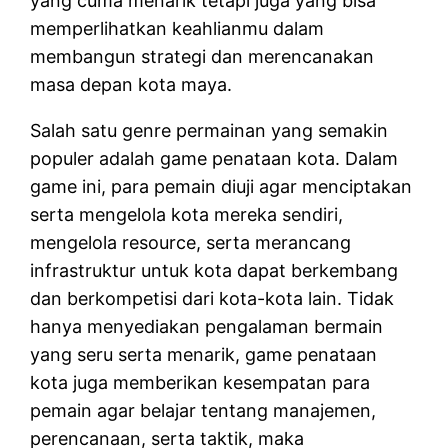
yang cuma menarik tetapi juga yang bisa
memperlihatkan keahlianmu dalam
membangun strategi dan merencanakan
masa depan kota maya.
Salah satu genre permainan yang semakin
populer adalah game penataan kota. Dalam
game ini, para pemain diuji agar menciptakan
serta mengelola kota mereka sendiri,
mengelola resource, serta merancang
infrastruktur untuk kota dapat berkembang
dan berkompetisi dari kota-kota lain. Tidak
hanya menyediakan pengalaman bermain
yang seru serta menarik, game penataan
kota juga memberikan kesempatan para
pemain agar belajar tentang manajemen,
perencanaan, serta taktik, maka