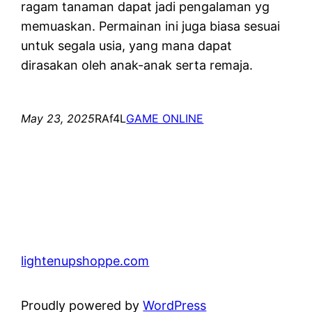
ragam tanaman dapat jadi pengalaman yg
memuaskan. Permainan ini juga biasa sesuai
untuk segala usia, yang mana dapat
dirasakan oleh anak-anak serta remaja.
May 23, 2025
RAf4L
GAME ONLINE
lightenupshoppe.com
Proudly powered by
WordPress