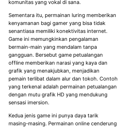
komunitas yang vokal di sana.
Sementara itu, permainan luring memberikan
kenyamanan bagi gamer yang bisa tidak
senantiasa memiliki konektivitas internet.
Game ini memungkinkan pengalaman
bermain-main yang mendalam tanpa
gangguan. Bersebut game petualangan
offline memberikan narasi yang kaya dan
grafik yang menakjubkan, menjadikan
pemain terlibat dalam alur dan tokoh. Contoh
yang terkenal adalah permainan petualangan
dengan mutu grafik HD yang mendukung
sensasi imersion.
Kedua jenis game ini punya daya tarik
masing-masing. Permainan online cenderung